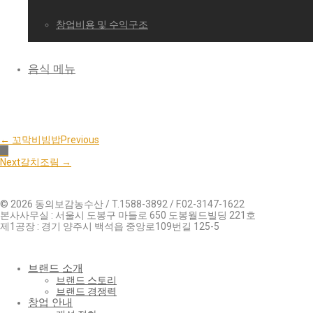
창업비용 및 수익구조
음식 메뉴
← 꼬막비빔밥
Previous
Next
갈치조림 →
© 2026 동의보감농수산 / T.1588-3892 / F.02-3147-1622
본사사무실 : 서울시 도봉구 마들로 650 도봉월드빌딩 221호
제1공장 : 경기 양주시 백석읍 중앙로109번길 125-5
브랜드 소개
브랜드 스토리
브랜드 경쟁력
창업 안내